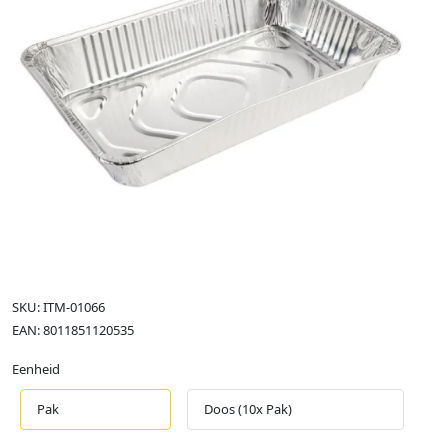
SKU: ITM-01066
EAN: 8011851120535
Eenheid
Pak
Doos (10x Pak)